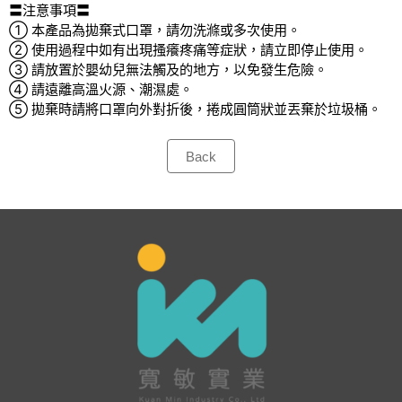
〓注意事項〓
① 本產品為拋棄式口罩，請勿洗滌或多次使用。
② 使用過程中如有出現搔癢疼痛等症狀，請立即停止使用。
③ 請放置於嬰幼兒無法觸及的地方，以免發生危險。
④ 請遠離高溫火源、潮濕處。
⑤ 拋棄時請將口罩向外對折後，捲成圓筒狀並丟棄於垃圾桶。
Back