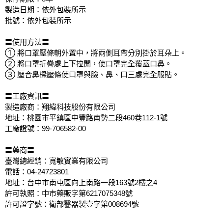
製造日期：依外包裝所示
批號：依外包裝所示
〓使用方法〓
① 將口罩壓條朝外置中，將兩側耳帶分別掛於耳朵上。
② 將口罩折疊處上下拉開，使口罩完全覆蓋口鼻。
③ 壓合鼻樑壓條使口罩與臉、鼻、口三處完全服貼。
〓工廠資訊〓
製造廠商：翔緯科技股份有限公司
地址：桃園市平鎮區中豐路南勢二段460巷112-1號
工廠證號：99-706582-00
〓藥商〓
臺灣總經銷：寬敏實業有限公司
電話：04-24723801
地址：台中市南屯區向上南路一段163號2樓之4
許可執照：中市藥販字第6217075348號
許可證字號：衛部醫器製壹字第008694號