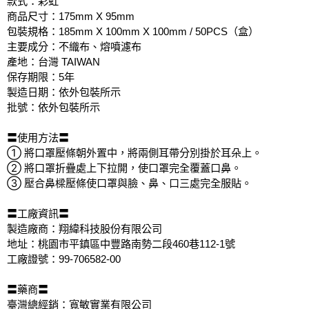
款式：彩虹
商品尺寸：175mm X 95mm
包裝規格：185mm X 100mm X 100mm / 50PCS（盒）
主要成分：不織布、熔噴濾布
產地：台灣 TAIWAN
保存期限：5年
製造日期：依外包裝所示
批號：依外包裝所示
〓使用方法〓
① 將口罩壓條朝外置中，將兩側耳帶分別掛於耳朵上。
② 將口罩折疊處上下拉開，使口罩完全覆蓋口鼻。
③ 壓合鼻樑壓條使口罩與臉、鼻、口三處完全服貼。
〓工廠資訊〓
製造廠商：翔緯科技股份有限公司
地址：桃園市平鎮區中豐路南勢二段460巷112-1號
工廠證號：99-706582-00
〓藥商〓
臺灣總經銷：寬敏實業有限公司