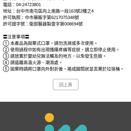
電話：04-24723801
地址：台中市南屯區向上南路一段163號2樓之4
許可執照：中市藥販字第6217075348號
許可證字號：衛部醫器製壹字第008694號
〓注意事項〓
① 本產品為拋棄式口罩，請勿洗滌或多次使用。
② 使用過程中如有出現搔癢疼痛等症狀，請立即停止使用。
③ 請放置於嬰幼兒無法觸及的地方，以免發生危險。
④ 請遠離高溫火源、潮濕處。
⑤ 拋棄時請將口罩向外對折後，捲成圓筒狀並丟棄於垃圾桶。
回上頁