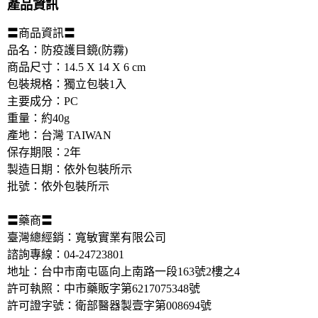
產品資訊
〓商品資訊〓 
品名：防疫護目鏡(防霧) 
商品尺寸：14.5 X 14 X 6 cm 
包裝規格：獨立包裝1入 
主要成分：PC 
重量：約40g 
產地：台灣 TAIWAN 
保存期限：2年 
製造日期：依外包裝所示 
批號：依外包裝所示 
〓藥商〓 
臺灣總經銷：寬敏實業有限公司 
諮詢專線：04-24723801 
地址：台中市南屯區向上南路一段163號2樓之4 
許可執照：中市藥販字第6217075348號 
許可證字號：衛部醫器製壹字第008694號 