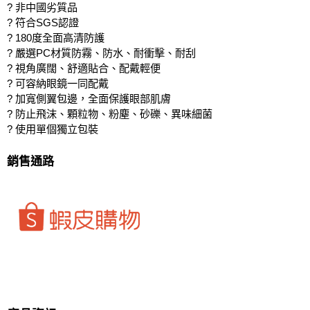
? 非中國劣質品
? 符合SGS認證
? 180度全面高清防護
? 嚴選PC材質防霧、防水、耐衝擊、耐刮
? 視角廣闊、舒適貼合、配戴輕便
? 可容納眼鏡一同配戴
? 加寬側翼包邊，全面保護眼部肌膚
? 防止飛沫、顆粒物、粉塵、砂礫、異味細菌
? 使用單個獨立包裝
銷售通路